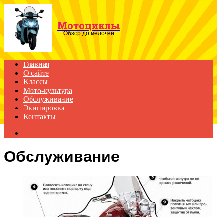
Menu
Мотоциклы
Обзор до мелочей
Главная
О сайте
Классы
Мото-культура
Обслуживание
Экипировка
Контакты
Search
for
Обслуживание