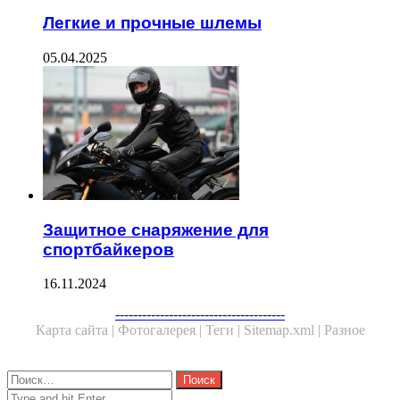
Легкие и прочные шлемы
05.04.2025
Защитное снаряжение для
спортбайкеров
16.11.2024
Facebook
Twitter
WhatsApp
Telegram
--------------------------------------
Карта сайта |
Фотогалерея |
Теги |
Sitemap.xml |
Разное
Close
Найти:
Close