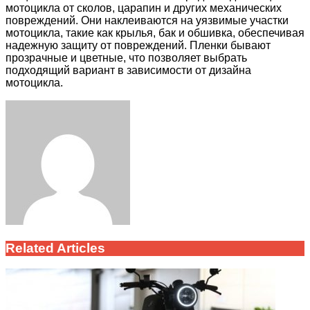
мотоцикла от сколов, царапин и других механических
повреждений. Они наклеиваются на уязвимые участки
мотоцикла, такие как крылья, бак и обшивка, обеспечивая
надежную защиту от повреждений. Пленки бывают
прозрачные и цветные, что позволяет выбрать
подходящий вариант в зависимости от дизайна
мотоцикла.
Facebook
Twitter
LinkedIn
Tumblr
Pinterest
Reddit
VKontakte
Odnoklassniki
Skype
WhatsApp
Telegram
Viber
Share
Print
via
Email
Related Articles